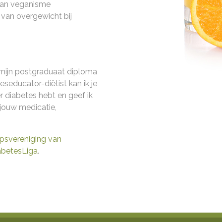
an veganisme
van overgewicht bij
7 mijn postgraduaat diploma
seducator-diëtist kan ik je
er diabetes hebt en geef ik
jouw medicatie,
psvereniging van
abetesLiga
.